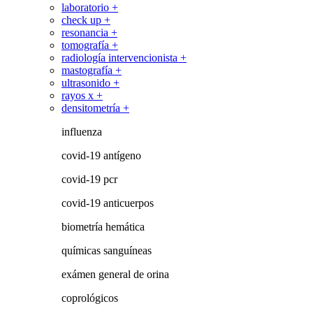
laboratorio +
check up +
resonancia +
tomografía +
radiología intervencionista +
mastografía +
ultrasonido +
rayos x +
densitometría +
influenza
covid-19 antígeno
covid-19 pcr
covid-19 anticuerpos
biometría hemática
químicas sanguíneas
exámen general de orina
coprológicos