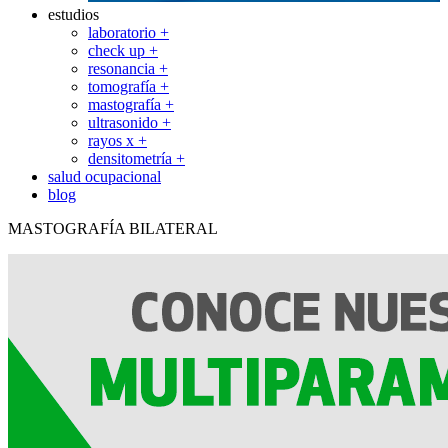
estudios
laboratorio +
check up +
resonancia +
tomografía +
mastografía +
ultrasonido +
rayos x +
densitometría +
salud ocupacional
blog
MASTOGRAFÍA BILATERAL