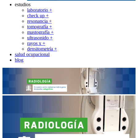
estudios
laboratorio +
check up +
resonancia +
tomografía +
mastografía +
ultrasonido +
rayos x +
densitometría +
salud ocupacional
blog