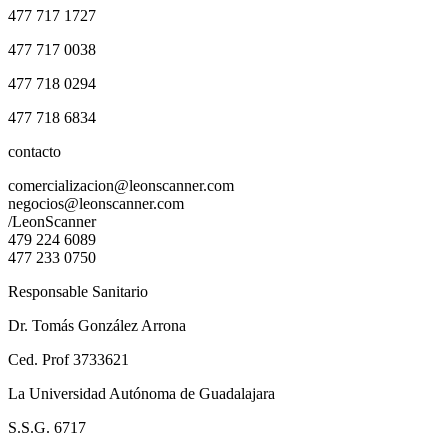
477 717 1727
477 717 0038
477 718 0294
477 718 6834
contacto
comercializacion@leonscanner.com
negocios@leonscanner.com
/LeonScanner
479 224 6089
477 233 0750
Responsable Sanitario
Dr. Tomás González Arrona
Ced. Prof 3733621
La Universidad Autónoma de Guadalajara
S.S.G. 6717