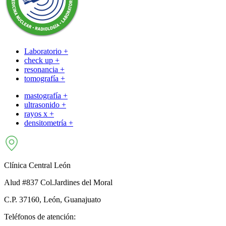
Laboratorio +
check up +
resonancia +
tomografía +
mastografía +
ultrasonido +
rayos x +
densitometría +
Clínica Central León
Alud #837 Col.Jardines del Moral
C.P. 37160, León, Guanajuato
Teléfonos de atención: